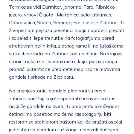
Tornika se vidi Durmitor, Jahorina, Tara, Ribničko
jezero, vrhovi Čigota i Murtenica, sela Jablanica,
Dobroselica, Stublo, Semegnjevo, naselje Zlatibor… U
živopisnom pejzažu posetioci mogu napraviti predah
i zabeležiti lepe trenutke na fotografijama pored
atraktivnih belih krila, zlatnog rama ili na ljuljaškama
sa kojih se vidi ceo Zlatibor kao na dlanu. Na krajnjoj
stanici nalazi se i suvenirnica u kojoj putnici mogu
pronaći autentične predmete inspirisane motivima
gondole i prirode na Zlatiboru.
Na krajnjoj stanici gondole planirani su brojni
zabavni sadržaji koji će upotuniti boravak na trasi
najduže gondole na svetu. U ambijentu okruženom
četinarima posetiocima će na raspolaganju biti
restoran sa staklenom baštom koji će pružati osećaj
jedinstva sa prirodom i uživanje u nesvakidašnjem