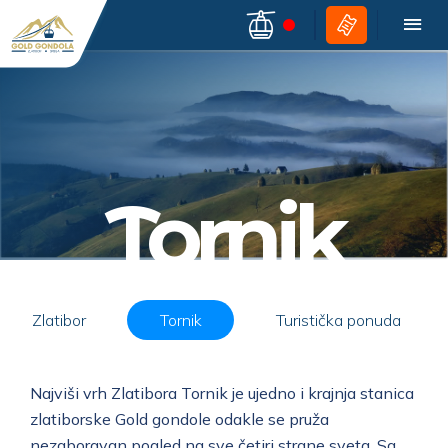
Tornik
Zlatibor
Tornik
Turistička ponuda
Najviši vrh Zlatibora Tornik je ujedno i krajnja stanica
zlatiborske Gold gondole odakle se pruža
nezaboravan pogled na sve četiri strane sveta. Sa