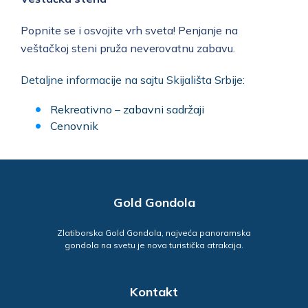
Popnite se i osvojite vrh sveta! Penjanje na
veštačkoj steni pruža neverovatnu zabavu.
Detaljne informacije na sajtu Skijališta Srbije:
Rekreativno – zabavni sadržaji
Cenovnik
Gold Gondola
Zlatiborska Gold Gondola, najveća panoramska
gondola na svetu je nova turistička atrakcija.
Kontakt