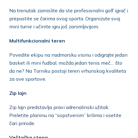
Na trenutak zamislite da ste profesionalni golf igrač i
prepustite se čarima ovog sporta. Organizute svoj
mini turnir i učinite igru još zanimljivijom.
Multifunkcionalni teren
Povedite ekipu na nadmorsku visinu i odigrajte jedan
basket ili mini fudbal, možda jedan tenis meč… što
da ne? Na Torniku postoji teren vrhunskog kvaliteta
za ove sportove.
Zip lajn
Zip lajn predstavlja pravi adrenalinski užitak.
Preletite planinu na “sopstvenim” krilima i osetite
čari prirode.
Veštačka stena