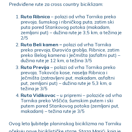
Predviđene rute za cross country biciklizam:
Ruta Ribnica
– polazi od vrha Tornika preko
prevoja, šumskog i ribničkog puta, zatim ski
puta pored Stankovog potoka (makadam,
zemljani put) – dužina rute je 3,5 km, a težina je
2/5
Ruta Beli kamen –
polazi od vrha Tornika
preko prevoja, Đurovića groblja, Ribnice, zatim
preko Belog kamena i Ječmišta (asfaltni put) –
dužina rute je 12 km, a težina 3/5
Ruta Previja
– polazi od vrha Tornika preko
prevoja, Tokovića kose, naselja Ribnica i
Ječmišta (zatravljeni put, makadam, asfaltni
put, zemljani put) – dužina rute je 5,3 km, a
težina je 3/5
Ruta Vidikovac
– u pripremi – polaziće od vrha
Tornika preko Vrščića, šumskim putem i ski
putem pored Stankovog potoka (zemljani put,
makadam) – težina rute je 3/5
Ovog leta ljubitelje planinskog biciklizma na Torniku
očekuju nove biciklističke staze. Staza Marići, koja je