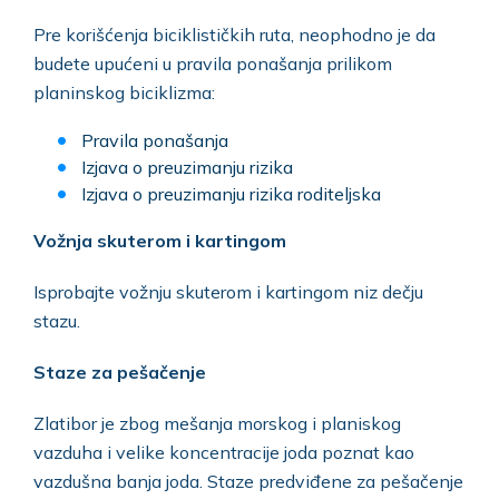
Pre korišćenja biciklističkih ruta, neophodno je da
budete upućeni u pravila ponašanja prilikom
planinskog biciklizma:
Pravila ponašanja
Izjava o preuzimanju rizika
Izjava o preuzimanju rizika roditeljska
Vožnja skuterom i kartingom
Isprobajte vožnju skuterom i kartingom niz dečju
stazu.
Staze za pešačenje
Zlatibor je zbog mešanja morskog i planiskog
vazduha i velike koncentracije joda poznat kao
vazdušna banja joda. Staze predviđene za pešačenje