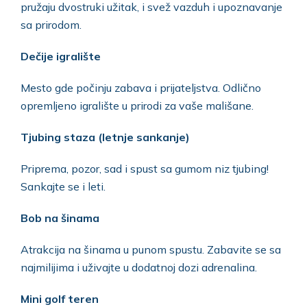
pružaju dvostruki užitak, i svež vazduh i upoznavanje
sa prirodom.
Dečije igralište
Mesto gde počinju zabava i prijateljstva. Odlično
opremljeno igralište u prirodi za vaše mališane.
Tjubing staza (letnje sankanje)
Priprema, pozor, sad i spust sa gumom niz tjubing!
Sankajte se i leti.
Bob na šinama
Atrakcija na šinama u punom spustu. Zabavite se sa
najmilijima i uživajte u dodatnoj dozi adrenalina.
Mini golf teren