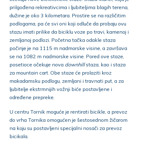
prilgođena rekreativcima i ljubiteljima blagih terena,
dužine je oko 3 kilometara. Prostire se na različitim
podlogama, pa će svi oni koji odluče da probaju ovu
stazu imati prilike da biciklu voze po travi, kamenoj i
zemljanoj podlozi. Početna tačka odakle staza
počinje je na 1115 m nadmorske visine, a završava
se na 1082 m nadmorske visine. Pored ove staze,
posetioce očekuje nova
downhill
staza, kao i staza
za mountain cart. Obe staze će prolaziti kroz
makadamsku podlogu, zemljani i travnati put, a za
ljubitelje ekstrmnijih vožnji biće postavljene i
određene prepreke.
U centru Tornik moguće je rentirati bicikle, a prevoz
do vrha Tornika omogućen je šestosednom žičarom
na koju su postavljeni specijalni nosači za prevoz
bicikala.