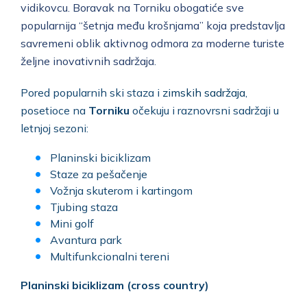
vidikovcu. Boravak na Torniku obogatiće sve
popularnija “šetnja među krošnjama” koja predstavlja
savremeni oblik aktivnog odmora za moderne turiste
željne inovativnih sadržaja.
Pored popularnih ski staza i
zimskih sadržaja
,
posetioce na
Torniku
očekuju i raznovrsni sadržaji u
letnjoj sezoni:
Planinski biciklizam
Staze za pešačenje
Vožnja skuterom i kartingom
Tjubing staza
Mini golf
Avantura park
Multifunkcionalni tereni
Planinski biciklizam (cross country)