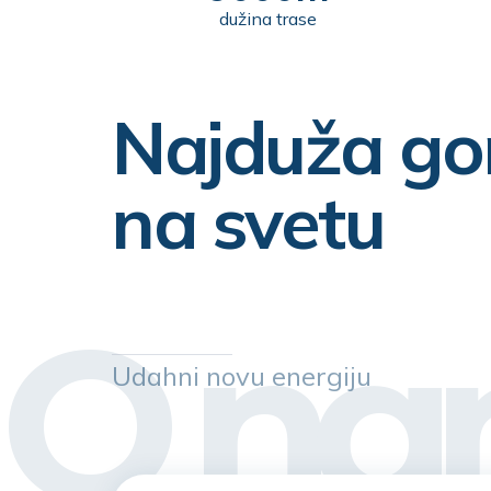
dužina trase
Najduža go
na svetu
O n
Udahni novu energiju