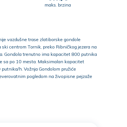
maks. brzina
ije vazdušne trase zlatiborske gondole
a ski centrom Tornik, preko Ribničkog jezera na
a. Gondola trenutno ima kapacitet 800 putnika
e sa po 10 mesta. Maksimalan kapacitet
0 putnika/h. Vožnja Gondolom pružiće
neverovatnim pogledom na živopisne pejzaže