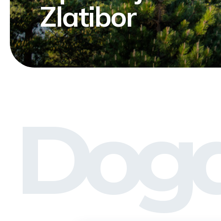
Zlatibor
Doga