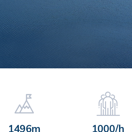
1496m
1000/h