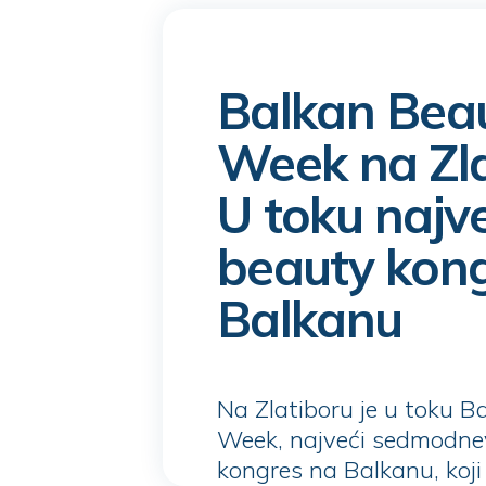
Balkan Bea
Week na Zla
U toku najve
beauty kon
Balkanu
Na Zlatiboru je u toku 
Week, najveći sedmodne
kongres na Balkanu, koji