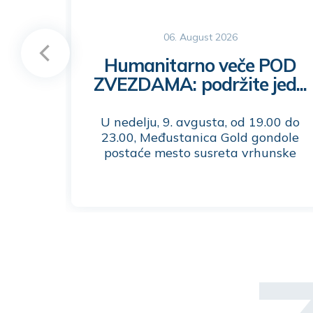
06. August 2026
Humanitarno veče POD
ZVEZDAMA: podržite jed...
U nedelju, 9. avgusta, od 19.00 do
23.00, Međustanica Gold gondole
postaće mesto susreta vrhunske
gastronomije, dobre muzike i
humanosti. U okviru festivala
Gondola etno vajb, očekuje vas
humanitarno gastro i muzičko veče
POD ZVEZDAMA – događaj koji
spaja autentične ukuse Zlatibora sa
plemenitim ciljem.