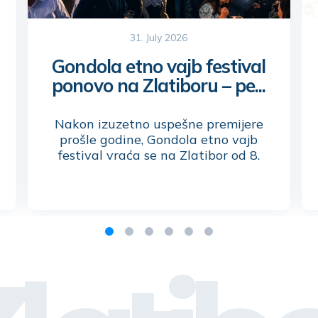
31. July 2026
Gondola etno vajb festival
ponovo na Zlatiboru – pe...
Nakon izuzetno uspešne premijere
prošle godine, Gondola etno vajb
festival vraća se na Zlatibor od 8.
do 12. avgusta, donoseći pet dana
ispunjenih autentičnim doživljajima
koji spajaju tradiciju i savremeni
izraz, prirodu i umetnost, lokalne
proizvode i zajedništvo.