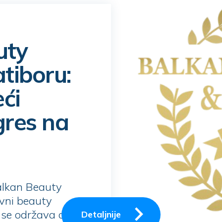
uty
tiboru:
ći
gres na
Balkan Beauty
vni beauty
 se održava od 2.
Detaljnije