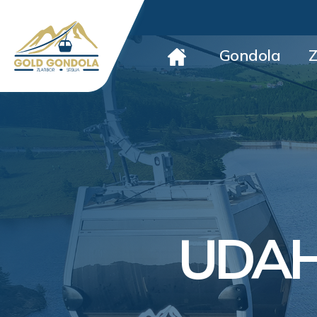
Gondola
Z
UDAH