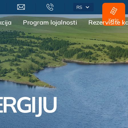
RS
Karte
cija
Program lojalnosti
Rezervišite k
RGIJU