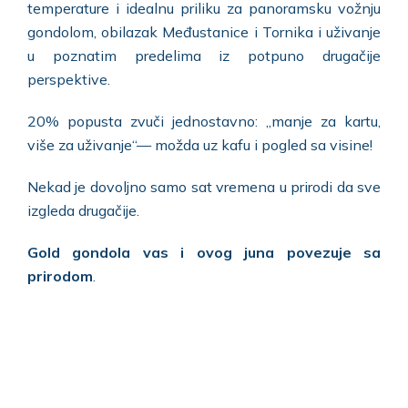
temperature i idealnu priliku za panoramsku vožnju
gondolom, obilazak Međustanice i Tornika i uživanje
u poznatim predelima iz potpuno drugačije
perspektive.
20% popusta zvuči jednostavno: „manje za kartu,
više za uživanje“— možda uz kafu i pogled sa visine!
Nekad je dovoljno samo sat vremena u prirodi da sve
izgleda drugačije.
Gold gondola vas i ovog juna povezuje sa
prirodom
.