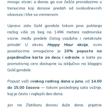
mnogo stvari, a danas ga sve češće pronalazimo u
trenucima koji donose predah od svakodnevnih
obaveza i trke sa vremenom.
Upravo zato Gold gondola tokom juna poklanja
razlog više za beg na 1496 metara nadmorske
visine, među predele čistog vazduha i netaknute
prirode! U okviru
Happy Hour
akcije
, svim
posetiocima omogućeno je
20% popusta
na
pojedinačne karte za decu i odrasle
, a karte po
promotivnoj ceni dostupne su isključivo na blagajni
Gold gondole.
Popust važi s
vakog radnog dana u junu
, od
14.00
do 15.00 časova
— tokom poslednjeg sata vožnje,
koji je često i najlepši deo dana.
Jun na Zlatiboru donosi duže dane, prijatne