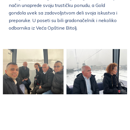
način unaprede svoju trustičku ponudu, a Gold
gondola uvek sa zadovoljstvom deli svoja iskustva i
preporuke. U poseti su bili gradonačelnik i nekoliko
odbornika iz Veća Opštine Bitolj.