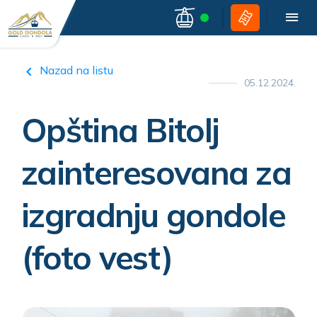
Nazad na listu
05.12.2024.
Opština Bitolj
zainteresovana za
izgradnju gondole
(foto vest)