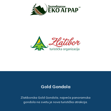
Gold Gondola
Zlatiborska Gold Gondola, najveća panoramska
gondola na svetu je nova turistička atrakcija.