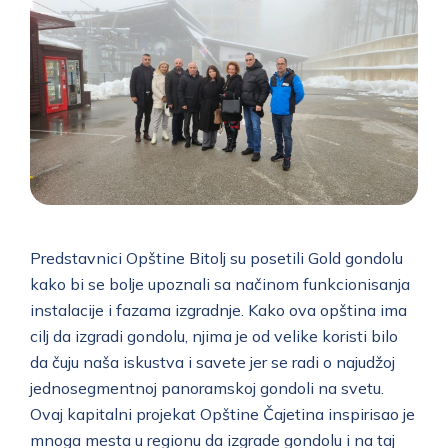
Predstavnici Opštine Bitolj su posetili Gold gondolu
kako bi se bolje upoznali sa načinom funkcionisanja
instalacije i fazama izgradnje. Kako ova opština ima
cilj da izgradi gondolu, njima je od velike koristi bilo
da čuju naša iskustva i savete jer se radi o najudžoj
jednosegmentnoj panoramskoj gondoli na svetu.
Ovaj kapitalni projekat Opštine Čajetina inspirisao je
mnoga mesta u regionu da izgrade gondolu i na taj