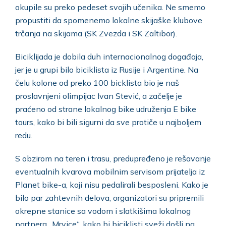
okupile su preko pedeset svojih učenika. Ne smemo
propustiti da spomenemo lokalne skijaške klubove
trčanja na skijama (SK Zvezda i SK Zaltibor).
Biciklijada je dobila duh internacionalnog događaja,
jer je u grupi bilo biciklista iz Rusije i Argentine. Na
čelu kolone od preko 100 bicklista bio je naš
proslavnjeni olimpijac Ivan Stević, a začelje je
praćeno od strane lokalnog bike udruženja E bike
tours, kako bi bili sigurni da sve protiče u najboljem
redu.
S obzirom na teren i trasu, predupređeno je rešavanje
eventualnih kvarova mobilnim servisom prijatelja iz
Planet bike-a, koji nisu pedalirali besposleni. Kako je
bilo par zahtevnih delova, organizatori su pripremili
okrepne stanice sa vodom i slatkišima lokalnog
partnera „Mrvice“, kako bi biciklisti sveži došli na