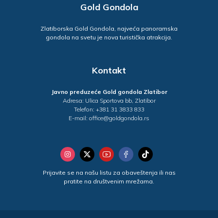
Gold Gondola
Zlatiborska Gold Gondola, najveća panoramska
gondola na svetu je nova turistička atrakcija.
Kontakt
Javno preduzeće Gold gondola Zlatibor
Adresa: Ulica Sportova bb, Zlatibor
Telefon: +381 31 3833 833
E-mail: office@goldgondola.rs
Prijavite se na našu listu za obaveštenja ili nas
pratite na društvenim mrežama.