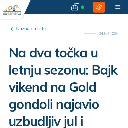
Nazad na listu
04.06.2025.
Na dva točka u
letnju sezonu: Bajk
vikend na Gold
gondoli najavio
uzbudljiv jul i