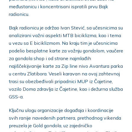
međustanicu i koncentrisani ispratili prvu Bajk
radionicu.
Bajk radionicu je održao Ivan Stević, sa učesnicima su
analizirani važni aspekti MTB biciklizma, kao i tema
u vezu sa E biciklizmom. Na kraju tim je učesnicima
podelio besplatne karte za vožnju gondolom, vaučere
za gondola shop i od strane najmlađih
najiščekijvanije karte za Zip line nivo Avantura parka
u centru Zlatibora. Veseli karavan na ovoj zahtevnoj
trasi su obezbeđivali pripadnici MUP iz Čajetine,
vozilo Doma zdravlja iz Čajetine, kao i dežurna služba
GSS-a.
Ključnu ulogu organizacije događaja i koordinacije
svih ranije navedenih partnera, prethodnog vikenda
preuzela je Gold gondola, uz zajedničko