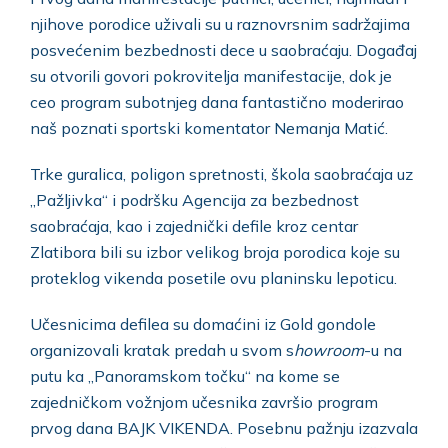
njihove porodice uživali su u raznovrsnim sadržajima
posvećenim bezbednosti dece u saobraćaju. Događaj
su otvorili govori pokrovitelja manifestacije, dok je
ceo program subotnjeg dana fantastično moderirao
naš poznati sportski komentator Nemanja Matić.
Trke guralica, poligon spretnosti, škola saobraćaja uz
„Pažljivka“ i podršku Agencija za bezbednost
saobraćaja, kao i zajednički defile kroz centar
Zlatibora bili su izbor velikog broja porodica koje su
proteklog vikenda posetile ovu planinsku lepoticu.
Učesnicima defilea su domaćini iz Gold gondole
organizovali kratak predah u svom s
howroom
-u na
putu ka „Panoramskom točku“ na kome se
zajedničkom vožnjom učesnika završio program
prvog dana BAJK VIKENDA. Posebnu pažnju izazvala