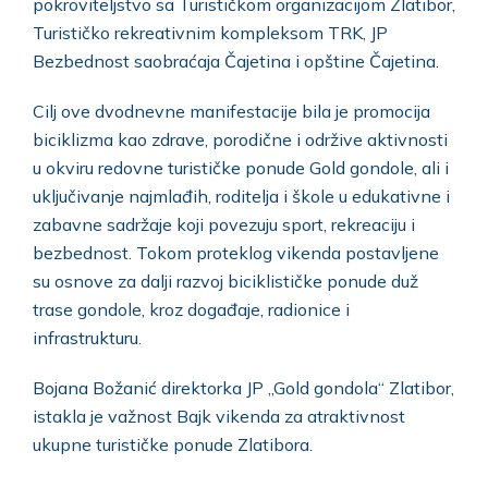
pokroviteljstvo sa Turističkom organizacijom Zlatibor,
Turističko rekreativnim kompleksom TRK, JP
Bezbednost saobraćaja Čajetina i opštine Čajetina.
Cilj ove dvodnevne manifestacije bila je promocija
biciklizma kao zdrave, porodične i održive aktivnosti
u okviru redovne turističke ponude Gold gondole, ali i
uključivanje najmlađih, roditelja i škole u edukativne i
zabavne sadržaje koji povezuju sport, rekreaciju i
bezbednost. Tokom proteklog vikenda postavljene
su osnove za dalji razvoj biciklističke ponude duž
trase gondole, kroz događaje, radionice i
infrastrukturu.
Bojana Božanić direktorka JP „Gold gondola“ Zlatibor,
istakla je važnost Bajk vikenda za atraktivnost
ukupne turističke ponude Zlatibora.