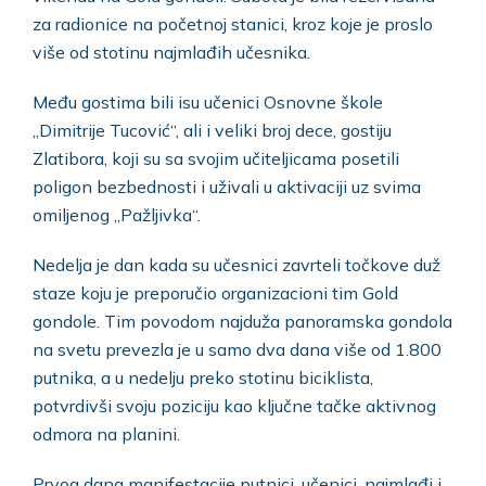
za radionice na početnoj stanici, kroz koje je proslo
više od stotinu najmlađih učesnika.
Među gostima bili isu učenici Osnovne škole
„Dimitrije Tucović“, ali i veliki broj dece, gostiju
Zlatibora, koji su sa svojim učiteljicama posetili
poligon bezbednosti i uživali u aktivaciji uz svima
omiljenog „Pažljivka“.
Nedelja je dan kada su učesnici zavrteli točkove duž
staze koju je preporučio organizacioni tim Gold
gondole. Tim povodom najduža panoramska gondola
na svetu prevezla je u samo dva dana više od 1.800
putnika, a u nedelju preko stotinu biciklista,
potvrdivši svoju poziciju kao ključne tačke aktivnog
odmora na planini.
Prvog dana manifestacije putnici, učenici, najmlađi i