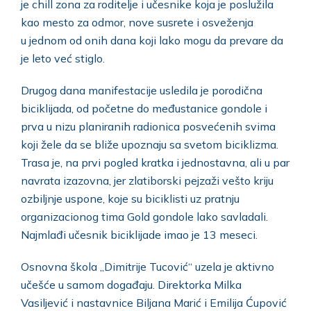
je chill zona za roditelje i učesnike koja je poslužila
kao mesto za odmor, nove susrete i osveženja
u jednom od onih dana koji lako mogu da prevare da
je leto već stiglo.
Drugog dana manifestacije usledila je porodična
biciklijada, od početne do međustanice gondole i
prva u nizu planiranih radionica posvećenih svima
koji žele da se bliže upoznaju sa svetom biciklizma.
Trasa je, na prvi pogled kratka i jednostavna, ali u par
navrata izazovna, jer zlatiborski pejzaži vešto kriju
ozbiljnje uspone, koje su biciklisti uz pratnju
organizacionog tima Gold gondole lako savladali.
Najmlađi učesnik biciklijade imao je 13 meseci.
Osnovna škola „Dimitrije Tucović“ uzela je aktivno
učešće u samom događaju. Direktorka Milka
Vasiljević i nastavnice Biljana Marić i Emilija Ćupović