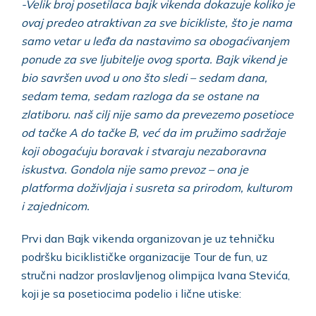
-Velik broj posetilaca bajk vikenda dokazuje koliko je
ovaj predeo atraktivan za sve bicikliste, što je nama
samo vetar u leđa da nastavimo sa obogaćivanjem
ponude za sve ljubitelje ovog sporta. Bajk vikend je
bio savršen uvod u ono što sledi – sedam dana,
sedam tema, sedam razloga da se ostane na
zlatiboru. naš cilj nije samo da prevezemo posetioce
od tačke A do tačke B, već da im pružimo sadržaje
koji obogaćuju boravak i stvaraju nezaboravna
iskustva. Gondola nije samo prevoz – ona je
platforma doživljaja i susreta sa prirodom, kulturom
i zajednicom.
Prvi dan Bajk vikenda organizovan je uz tehničku
podršku biciklističke organizacije Tour de fun, uz
stručni nadzor proslavljenog olimpijca Ivana Stevića,
koji je sa posetiocima podelio i lične utiske: