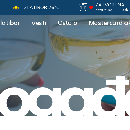
ZATVORENA
ZLATIBOR
26°C
otvara se u 09:00h
latibor
Vesti
Ostalo
Mastercard ak
ogađa