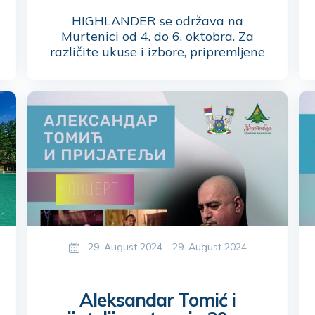
HIGHLANDER se održava na
Murtenici od 4. do 6. oktobra. Za
različite ukuse i izbore, pripremljene
su zanimljive priče iz sveta
planinarenja i ekspedicijskih
iskustava, promocije opreme koja je
adekvatna za ovakve i slične
aktivnosti, ali i okrepljenje uz
pomenute brendove i tonove
muzike.
29. August 2024 - 29. August 2024
Aleksandar Tomić i