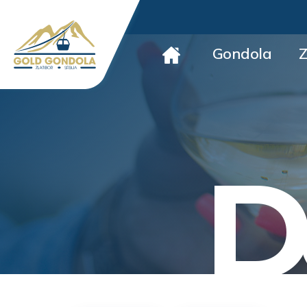
Gondola
Z
D