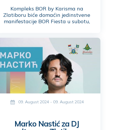
Kompleks BOR by Karisma na
Zlatiboru biće domaćin jedinstvene
manifestacije BOR Fiesta u subotu,
31. avgusta. Fiesta, sedma po redu,
donosi čarobnu temu „Gipsy Nights“.
Ovaj nezaboravan večernji doživljaj
nudi priliku posetiocima da uživaju
uz fantastičnu muziku, vrhunske
specijalitete i izvanredno piće.
09. August 2024 - 09. August 2024
Marko Nastić za DJ