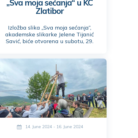
„Sva moja sećanja“ u KC
Zlatibor
Izložba slika „Sva moja sećanja“,
akademske slikarke Jelene Tijanić
Savić, biće otvorena u subotu, 29.
juna, u Kulturnom centru Zlatibor sa
početkom u 18 časova. Ulaz je
besplatan!
14. June 2024 - 16. June 2024