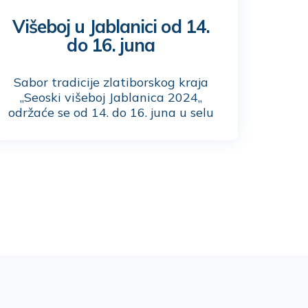
Višeboj u Jablanici od 14.
do 16. juna
Sabor tradicije zlatiborskog kraja
„Seoski višeboj Jablanica 2024„
održaće se od 14. do 16. juna u selu
Jablanica.