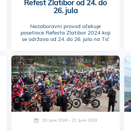
Refest Zlatibor od 24. do
26. jula
Nezaboravni provod očekuje
posetioce Refesta Zlatibor 2024 koji
se održava od 24. do 26. jula na Tić
polju.
18. June 2024 - 22. June 2024