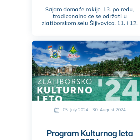
Sajam domaće rakije, 13. po redu,
tradiconalno će se održati u
zlatiborskom selu Šljivovica, 11. i 12.
oktobra u porti crkve Svete Marije
Magdaline.
05. July 2024 - 30. August 2024
Program Kulturnog leta