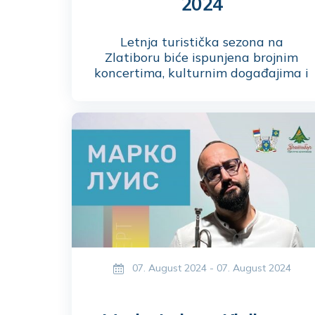
2024
Letnja turistička sezona na
Zlatiboru biće ispunjena brojnim
koncertima, kulturnim događajima i
tradicionalnim manifestacijama.
Najveći broj manifestacija održaće
se na letnjoj pozornici Kraljevog
trga, pored jezera koje krasi nova
multifunkcionalna fontana,
pružajući posetiocima pravi
dinamički spektakl.
07. August 2024 - 07. August 2024