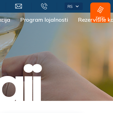
RS
Karte
cija
Program lojalnosti
Rezervišite k
ji