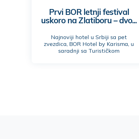
Prvi BOR letnji festival
uskoro na Zlatiboru – dvo...
Najnoviji hotel u Srbiji sa pet
zvezdica, BOR Hotel by Karisma, u
saradnji sa Turističkom
organizacijom Zlatibor, ovog juna
organizuje prvi BOR letnji festival.
Reč je o dvodnevnoj manifestaciji
muzike, gastronomije i porodične
zabave koja će da se održi u
prelepom ambijentu BOR Hotela by
Karisma, 21. i 22. juna na Zlatiboru.
Ulaz je 2000,00rsd i otvoren za sve
posetioce koji će imati jedinstvenu
priliku da uživaju u bogatom
programu na početku letnje sezone
na najlepšoj planini u Srbiji.