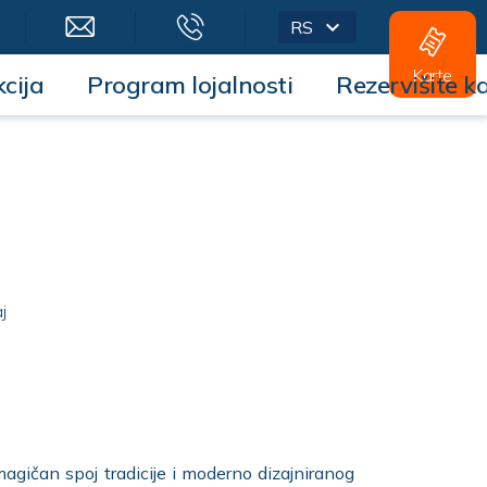
RS
Karte
cija
Program lojalnosti
Rezervišite k
j
gičan spoj tradicije i moderno dizajniranog