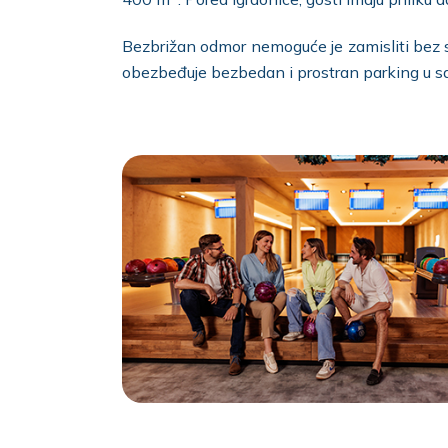
Bezbrižan odmor nemoguće je zamisliti bez s
obezbeđuje bezbedan i prostran parking u s