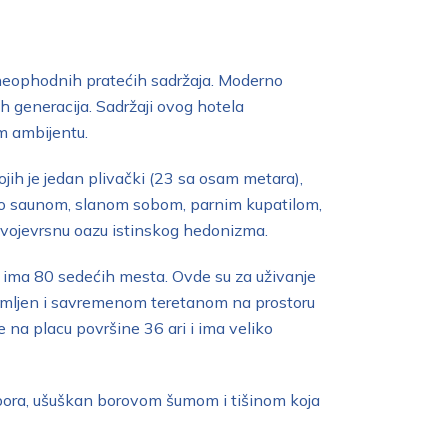
h neophodnih pratećih sadržaja. Moderno
 generacija. Sadržaji ovog hotela
m ambijentu.
jih je jedan plivački (23 sa osam metara),
bio saunom, slanom sobom, parnim kupatilom,
svojevrsnu oazu istinskog hedonizma.
 i ima 80 sedećih mesta. Ovde su za uživanje
remljen i savremenom teretanom na prostoru
na placu površine 36 ari i ima veliko
tibora, ušuškan borovom šumom i tišinom koja