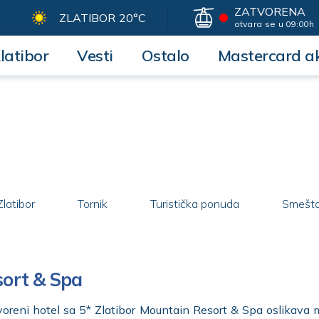
ZATVORENA
ZLATIBOR
20°C
otvara se u 09:00h
latibor
Vesti
Ostalo
Mastercard ak
Zlatibor
Tornik
Turistička ponuda
Smešta
sort & Spa
reni hotel sa 5* Zlatibor Mountain Resort & Spa oslikava ma