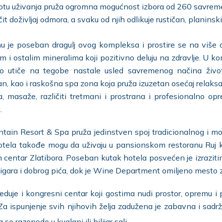
lepotu uživanja pruža ogromna mogućnost izbora od 260 savrem
čit doživljaj odmora, a svaku od njih odlikuje rustičan, planinsk
onu je poseban dragulj ovog kompleksa i prostire se na više
i ostalim mineralima koji pozitivno deluju na zdravlje. U k
rno utiče na tegobe nastale usled savremenog načina život
 kao i raskošna spa zona koja pruža izuzetan osećaj relaksacij
ja, masaže, različiti tretmani i prostrana i profesionalno 
.
untain Resort & Spa pruža jedinstven spoj tradicionalnog i mo
tela takođe mogu da uživaju u pansionskom restoranu Ruj ko
 centar Zlatibora. Poseban kutak hotela posvećen je izrazitim
cigara i dobrog pića, dok je Wine Department omiljeno mesto za
duje i kongresni centar koji gostima nudi prostor, opremu 
a ispunjenje svih njihovih želja zadužena je zabavna i sadrž
 se razonode u kuglani ili bilijar sali.