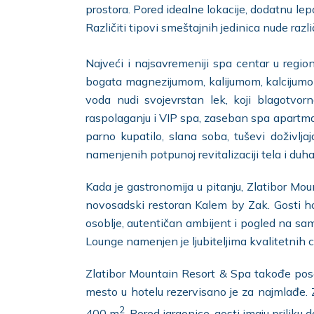
prostora. Pored idealne lokacije, dodatnu 
Različiti tipovi smeštajnih jedinica nude razli
Najveći i najsavremeniji spa centar u regi
bogata magnezijumom, kalijumom, kalcijumom 
voda nudi svojevrstan lek, koji blagotvo
raspolaganju i VIP spa, zaseban spa apartman,
parno kupatilo, slana soba, tuševi doživlja
namenjenih potpunoj revitalizaciji tela i duha
Kada je gastronomija u pitanju, Zlatibor Mo
novosadski restoran Kalem by Zak. Gosti ho
osoblje, autentičan ambijent i pogled na sam
Lounge namenjen je ljubiteljima kvalitetnih 
Zlatibor Mountain Resort & Spa takođe pose
mesto u hotelu rezervisano je za najmlađe. Z
2
400 m
. Pored igraonice, gosti imaju priliku da