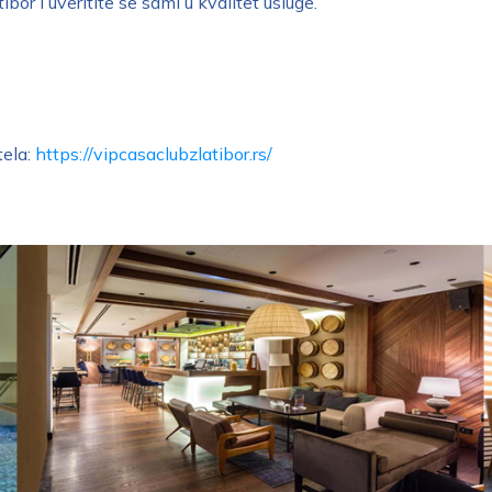
or i uveritite se sami u kvalitet usluge.
ela:
https://vipcasaclubzlatibor.rs/