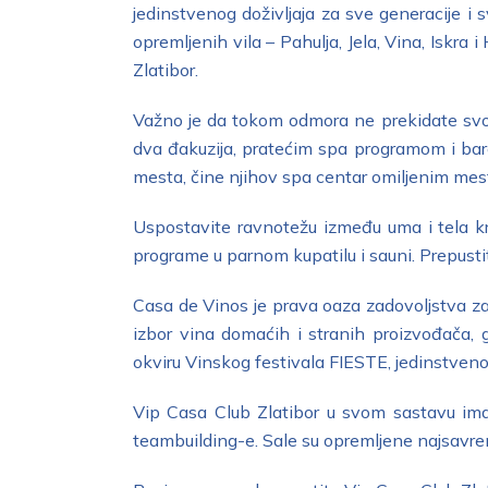
jedinstvenog doživljaja za sve generacije 
opremljenih vila – Pahulja, Jela, Vina, Isk
Zlatibor.
Važno je da tokom odmora ne prekidate svo
dva đakuzija, pratećim spa programom i bar
mesta, čine njihov spa centar omiljenim mest
Uspostavite ravnotežu između uma i tela kr
programe u parnom kupatilu i sauni. Prepustit
Casa de Vinos je prava oaza zadovoljstva za 
izbor vina domaćih i stranih proizvođača, 
okviru Vinskog festivala FIESTE, jedinstveno
Vip Casa Club Zlatibor u svom sastavu ima 
teambuilding-e. Sale su opremljene najsa