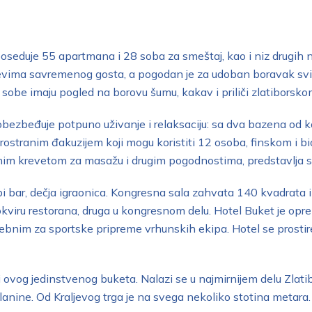
 poseduje 55 apartmana i 28 soba za smeštaj, kao i niz drugi
evima savremenog gosta, a pogodan je za udoban boravak svih
sobe imaju pogled na borovu šumu, kakav i priliči zlatiborsko
obezbeđuje potpuno uživanje i relaksaciju: sa dva bazena od ko
rostranim đakuzijem koji mogu koristiti 12 osoba, finskom i 
enim krevetom za masažu i drugim pogodnostima, predstavlja 
obi bar, dečja igraonica. Kongresna sala zahvata 140 kvadrata
okviru restorana, druga u kongresnom delu. Hotel Buket je op
nim za sportske pripreme vrhunskih ekipa. Hotel se prostire 
isi ovog jedinstvenog buketa. Nalazi se u najmirnijem delu Zla
lanine. Od Kraljevog trga je na svega nekoliko stotina metara.