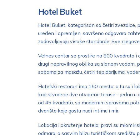
Hotel Buket
Hotel Buket, kategorisan sa četiri zvezdice,
uređen i opremljen, savršeno odgovara zaht
zadovoljavaju visoke standarde. Sve njegove 
Velnes centar se prostire na 800 kvadrata i 
drugi nepravilnog oblika sa slanom vodom, p
sobama za masažu, četiri tepidarijuma, vod
Hotelski restoran ima 150 mesta, a tu su i l
kao stvorene dve otvorene terase – jedna u 
od 45 kvadrata, sa modernim spravama potreb
dvorište koje gostu nudi intimu i mir.
Lokacija i okruženje hotela, pravi su miomir
odmara, a sasvim blizu turističkom središtu p