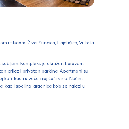
om uslugom, Živa, Sunčica, Hajdučica, Vukota
m osobljem. Kompleks je okružen borovom
an prilaz i privatan parking. Apartmani su
 kafi, kao i u večernjoj čaši vina. Našim
 kao i spoljna igraonica koja se nalazi u