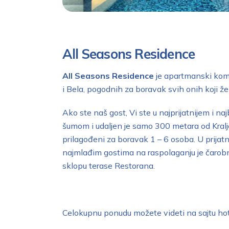
All Seasons Residence
All Seasons Residence
je apartmanski komp
i Bela, pogodnih za boravak svih onih koji ž
Ako ste naš gost, Vi ste u najprijatnijem i
šumom i udaljen je samo 300 metara od Kralj
prilagođeni za boravak 1 – 6 osoba. U prijatn
najmlađim gostima na raspolaganju je čarobna 
sklopu terase Restorana.
Celokupnu ponudu možete videti na sajtu hot