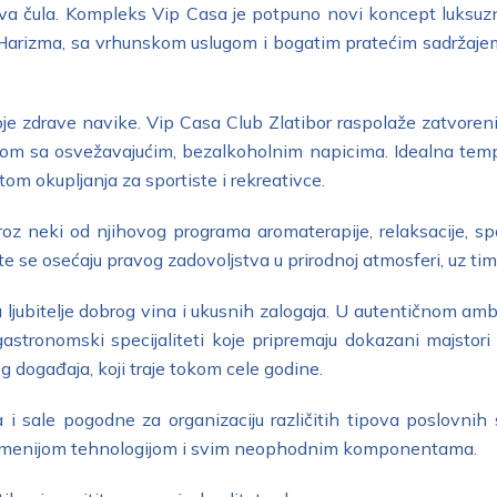
i sva čula. Kompleks Vip Casa je potpuno novi koncept luks
ra i Harizma, sa vrhunskom uslugom i bogatim pratećim sadrža
je zdrave navike. Vip Casa Club Zlatibor raspolaže zatvore
om sa osvežavajućim, bezalkoholnim napicima. Idealna temp
om okupljanja za sportiste i rekreativce.
oz neki od njihovog programa aromaterapije, relaksacije, sp
e se osećaju pravog zadovoljstva u prirodnoj atmosferi, uz tim
ljubitelje dobrog vina i ukusnih zalogaja. U autentičnom ambi
gastronomski specijaliteti koje pripremaju dokazani majstor
g događaja, koji traje tokom cele godine.
i sale pogodne za organizaciju različitih tipova poslovnih s
vremenijom tehnologijom i svim neophodnim komponentama.