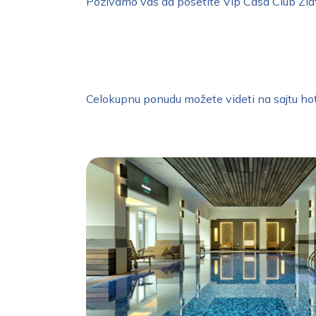
Pozivamo vas da posetite Vip Casa Club Zlatib
Celokupnu ponudu možete videti na sajtu hot