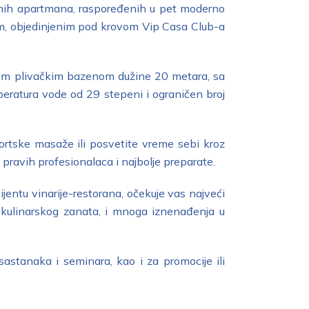
uznih apartmana, raspoređenih u pet moderno
jem, objedinjenim pod krovom Vip Casa Club-a
nim plivačkim bazenom dužine 20 metara, sa
eratura vode od 29 stepeni i ograničen broj
ortske masaže ili posvetite vreme sebi kroz
 pravih profesionalaca i najbolje preparate.
jentu vinarije-restorana, očekuje vas najveći
i kulinarskog zanata, i mnoga iznenađenja u
astanaka i seminara, kao i za promocije ili