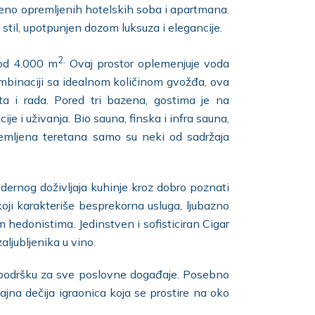
eno opremljenih hotelskih soba i apartmana.
i stil, upotpunjen dozom luksuza i elegancije.
2.
 od 4.000 m
Ovaj prostor oplemenjuje voda
ombinaciji sa idealnom količinom gvožđa, ova
a i rada. Pored tri bazena, gostima je na
e i uživanja. Bio sauna, finska i infra sauna,
opremljena teretana samo su neki od sadržaja
dernog doživljaja kuhinje kroz dobro poznati
ji karakteriše besprekorna usluga, ljubazno
 hedonistima. Jedinstven i sofisticiran Cigar
ljubljenika u vino.
i podršku za sve poslovne događaje. Posebno
ajna dečija igraonica koja se prostire na oko