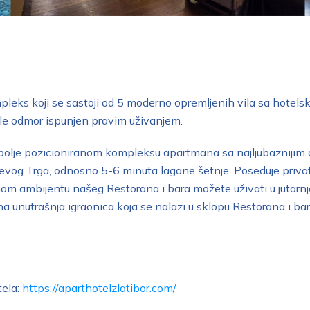
leks koji se sastoji od 5 moderno opremljenih vila sa hotelsk
ele odmor ispunjen pravim uživanjem.
 najbolje pozicioniranom kompleksu apartmana sa najljubazniji
evog Trga, odnosno 5-6 minuta lagane šetnje. Poseduje privat
om ambijentu našeg Restorana i bara možete uživati u jutarnjoj
unutrašnja igraonica koja se nalazi u sklopu Restorana i bara,
ela:
https://aparthotelzlatibor.com/