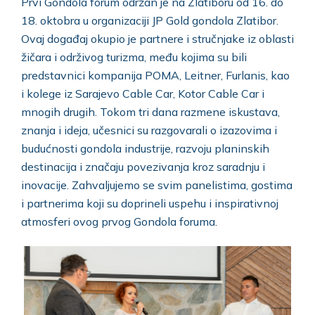
Prvi Gondola forum održan je na Zlatiboru od 16. do
18. oktobra u organizaciji JP Gold gondola Zlatibor.
Ovaj događaj okupio je partnere i stručnjake iz oblasti
žičara i održivog turizma, među kojima su bili
predstavnici kompanija POMA, Leitner, Furlanis, kao
i kolege iz Sarajevo Cable Car, Kotor Cable Car i
mnogih drugih. Tokom tri dana razmene iskustava,
znanja i ideja, učesnici su razgovarali o izazovima i
budućnosti gondola industrije, razvoju planinskih
destinacija i značaju povezivanja kroz saradnju i
inovacije. Zahvaljujemo se svim panelistima, gostima
i partnerima koji su doprineli uspehu i inspirativnoj
atmosferi ovog prvog Gondola foruma.