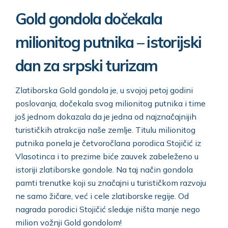
Gold gondola dočekala
milionitog putnika – istorijski
dan za srpski turizam
Zlatiborska Gold gondola je, u svojoj petoj godini
poslovanja, dočekala svog milionitog putnika i time
još jednom dokazala da je jedna od najznačajnijih
turističkih atrakcija naše zemlje. Titulu milionitog
putnika ponela je četvoročlana porodica Stojičić iz
Vlasotinca i to prezime biće zauvek zabeleženo u
istoriji zlatiborske gondole. Na taj način gondola
pamti trenutke koji su značajni u turističkom razvoju
ne samo žičare, već i cele zlatiborske regije. Od
nagrada porodici Stojičić sleduje ništa manje nego
milion vožnji Gold gondolom!