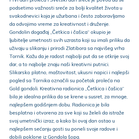
podsetimo važnosti sreće za bolji kvalitet života u
svakodnevici koja je užurbana i često zaboravljamo
da odvojimo vreme za kreativnost i druženje.
Gondolin događaj „Četkica i čašica“ okupio je
ljubitelje umetnosti svih uzrasta koji su imali priliku da
uživaju u slikanju i prirodi Zlatibora sa najvišeg vrha
Tornik. Kažu da je radost najbolji put da se otkrije svoj
dar, a to najbolje znaju naši kreativni putnici.
Slikarsko platno, maštovitost, ukusni napici i najlepši
pogled sa Tornika označili su početak proleća na
Gold gondoli. Kreativna radionica „Četkica i čašica“
bila je idealna prilika da se krene u susret, za mnoge,
najlepšem godišnjem dobu. Radionica je bila
besplatna i otvorena za sve koji su želeli da istraže
svoj umetnički izraz, a kako bi ovaj dan ostao u
najlepšem sećanju gosti su poneli svoje radove i
dobili poklone iz Gondola šopa.