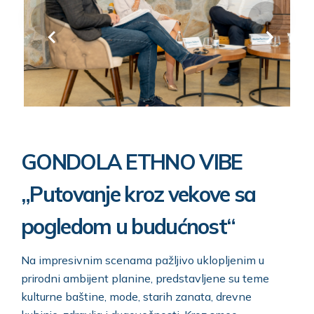
GONDOLA ETHNO VIBE
„Putovanje kroz vekove sa
pogledom u budućnost“
Na impresivnim scenama pažljivo uklopljenim u
prirodni ambijent planine, predstavljene su teme
kulturne baštine, mode, starih zanata, drevne