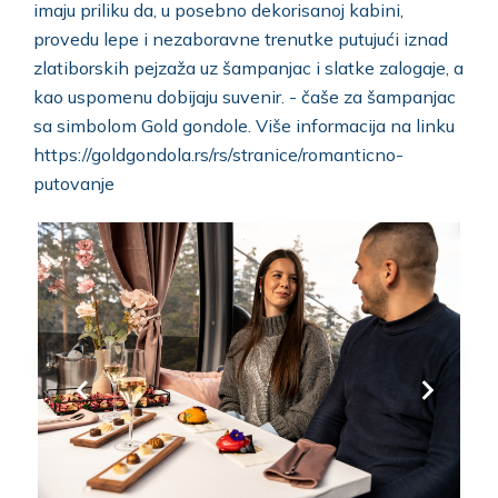
imaju priliku da, u posebno dekorisanoj kabini,
provedu lepe i nezaboravne trenutke putujući iznad
zlatiborskih pejzaža uz šampanjac i slatke zalogaje, a
kao uspomenu dobijaju suvenir. - čaše za šampanjac
sa simbolom Gold gondole. Više informacija na linku
https://goldgondola.rs/rs/stranice/romanticno-
putovanje