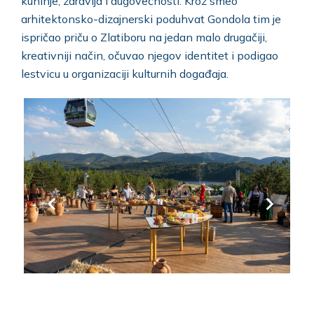
kuhinje, zdravlja i dugovečnosti. Kroz smeo
arhitektonsko-dizajnerski poduhvat Gondola tim je
ispričao priču o Zlatiboru na jedan malo drugačiji,
kreativniji način, očuvao njegov identitet i podigao
lestvicu u organizaciji kulturnih događaja.